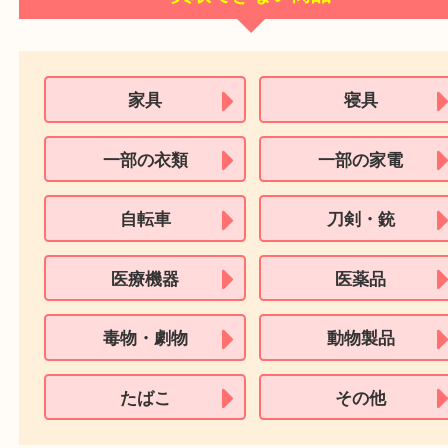
お買取りに必要な書類などありますか？
はい。買取しています。
バラでも見てくれますか？
はい。買取しています。
自動巻きの時計が止まっている場合は売れますか？
骨董品について
直接店舗へご連絡いただくか、出張買取フォームよりご依頼く
運転免許証・社会保険証・マイナンバーカード・パスポートな
買取方法はどんな方法がありますか？
はい。枚数に限らず一点一点を査定しています。
作家がわからない品物見れますか？
ちください。
はい。買取しています。
書き損じたハガキは買取できますか？
家電について
文字盤のガラスが割れてしまっても売れますか？
店頭買取・出張買取・宅配買取があります。
はい。お気軽にお持ちください。
保証書がなくても売れますか？
通常相場より下がってしまいますが買取はしています。
サプリ系
はい。買取しています。
消印が入った切手は買取できますか？
ベルトがない状態の時計は売れますか？
はい。買取しています。
アムウェイ製品は買取できますか？
家電は5年以内が条件ですか？
可能な切手もありますのでまとめてお持ちください。
買取できる時計もありますので、一度当店へお持ちください。
過去の年賀ハガキは売れますか？
ご成約時に必要なもの
はい。買取しています。
いいえ。5年以上前の家電でも買取していますので、お気軽にお
古い化粧品はお買取できますか？
改造品は売れますか？
さい。
はい。
はい。買取しています。お品物にも寄りますのでまずはお持ち
本人
確認書類
買取していません。
期限切れサプリは売れますか？
い。
運転免許証
マイナンバーカー
買取していません。
他で断れたサプリは売れますか？
パスポート
特別永住者証明書
（日本政府発行のもの
可能な物もありますのでお気軽にお持ちください。