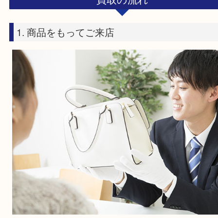
待合スペース
受付後の
空気清
あり
外出OK！
完
ドリンク
駅近
サービス
買取の流れ