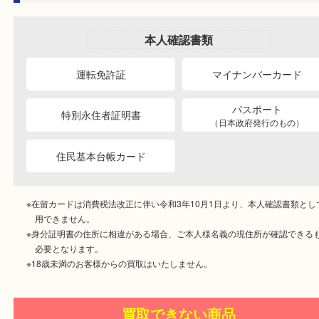
Ｑ＆Ａ
買取方法について
駐車場はありますか？
出張買取について
近隣駐車場をご利用ください。
その日に来れますか？
査定だけの利用はできますか？
貴金属について
お客様のご要望にお応えしていますが、状況により後日になる
貴金属かわからないものは鑑定できますか？
可能です。その場でお売りにならない場合も無料査定です。
廃品回収はしていますか？
ブランド品について
ります。
査定が有料のものはありますか？
測定器がありますので鑑定できます。
保証書がないブランドは買い取れますか？
切れてしまったネックレスや変形したリングは買取で
行っていません。
時計について
全て無料査定をしています。
家具や大型家電は売れます？
ますか？
お買取金額の受け取り方法はどうなりますか？
はい。買取しています。
電池切れの時計は売れますか？
破れや使用感あるものは買い取れますか？
切手・金券・はがきについて
家具・大型家電の買取はしていません。
切れていても曲がっていても相場で買取をしています。
その場で現金払いです。
依頼方法はどうすればいいですか？