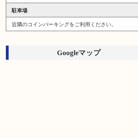
フリーダイヤル
0120-100-282
営業時間
１０：００ ～１８：３０
定休日
土曜日・日曜日（臨時休業有り）
駐車場
近隣のコインパーキングをご利用ください。