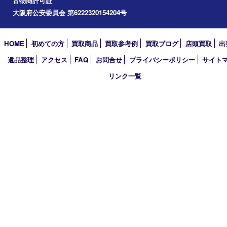
場合
2. お客様の同意があった場合
※お客様が、ご自身の個人情報について照会、修正などを希望され
は、当社が定める方法によりお客様であることが確認できた場合
買取大吉 豊中駅前店
させていただきます。
〒560-0021 大阪府豊中市本町1-9-10 マストメゾン豊中1階
※当社は、当社が保有する個人情報に関して適用される日本の法令
TEL 0120-100-282 FAX 06-6398-7673
規範を遵守するとともに、本ポリシーの内容を適宜見直し、その
営業時間 10：00～18：30
ます。
定休日 土曜･日曜・祝日(臨時休業有り)
古物商許可証
大阪府公安委員会 第6222320154204号
HOME
初めての方
買取商品
買取参考例
買取ブログ
店頭買
遺品整理
アクセス
FAQ
お問合せ
プライバシーポリシー
サ
リンク一覧