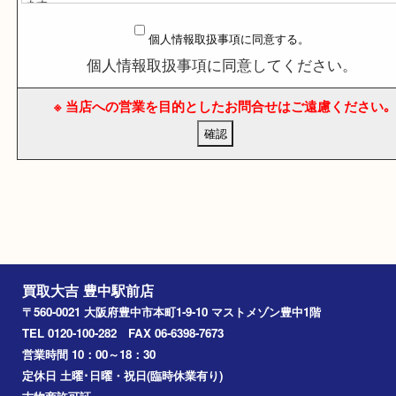
個人情報取扱事項 ※
当サイトは、個人情報に関する法令およびその他の規範を遵守し
の大切な個人情報の保護に万全を尽くします。
買取専門店大吉(以下「当社」) は、お客様のプライバシー・個人
定内容などを保護することは、当社が事業活動を行う上での責務
ます。
当社ウェブページからのお申込、お問い合わせによるお申込、メ
個人情報取扱事項に同意する。
によるお問い合わせを問わず、お客様から明示された特定の個人
る情報 (以下「個人情報」) について下記のとおり取り扱うものと
個人情報取扱事項に同意してください。
※個人情報とはお客様を識別できる情報のことで、氏名、住所、電
メールアドレスなどをいいます。
※ 当店への営業を目的としたお問合せはご遠慮くださ
※当社が個人情報を収集する場合は、収集目的を明らかにし、必要
の個人情報を収集いたします。
※当社は取得した個人情報について適切な管理に努めると共に個人
洩、改ざん、不正な侵入の防止に努めます。
※当社は取得した個人情報を次の各項の場合を除いて、原則として
提供、開示などいたしません。
1. 法律上照会権限を有する者から書面による正式な協力要請、照