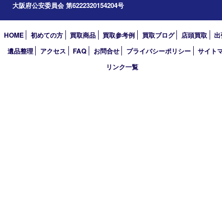
買取大吉 豊中駅前店
〒560-0021 大阪府豊中市本町1-9-10 マストメゾン豊中1階
TEL 0120-100-282 FAX 06-6398-7673
営業時間 10：00～18：30
定休日 土曜･日曜・祝日(臨時休業有り)
古物商許可証
大阪府公安委員会 第6222320154204号
HOME
初めての方
買取商品
買取参考例
買取ブログ
店頭買
遺品整理
アクセス
FAQ
お問合せ
プライバシーポリシー
サ
リンク一覧