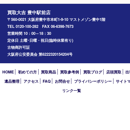
ブランド
シャネル
Facebook
Twitter
Line
買取大吉 豊中駅前店
〒560-0021 大阪府豊中市本町1-9-10 マストメゾン豊中1階
TEL 0120-100-282 FAX 06-6398-7673
営業時間 10：00～18：30
定休日 土曜･日曜・祝日(臨時休業有り)
古物商許可証
大阪府公安委員会 第6222320154204号
HOME
初めての方
買取商品
買取参考例
買取ブログ
店頭買
遺品整理
アクセス
FAQ
お問合せ
プライバシーポリシー
サ