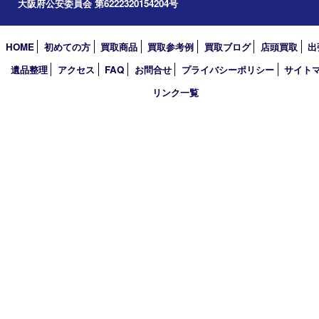
買取大吉 豊中駅前店
〒560-0021 大阪府豊中市本町1-9-10 マストメゾン豊中1階
TEL 0120-100-282 FAX 06-6398-7673
営業時間 10：00～18：30
定休日 土曜･日曜・祝日(臨時休業有り)
古物商許可証
大阪府公安委員会 第6222320154204号
HOME
初めての方
買取商品
買取参考例
買取ブログ
店頭買
遺品整理
アクセス
FAQ
お問合せ
プライバシーポリシー
サ
リンク一覧