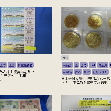
N/A
全て
金券
株主優待券
商品券
金
全て
K24
貴金属
EIWA 株主優待券を豊中
金製品
古銭
金貨
記念メダル
ら当店へ！ 平和
日本金貨を豊中で売るなら当店
…
へ！ 日本金貨を豊中でお買取…