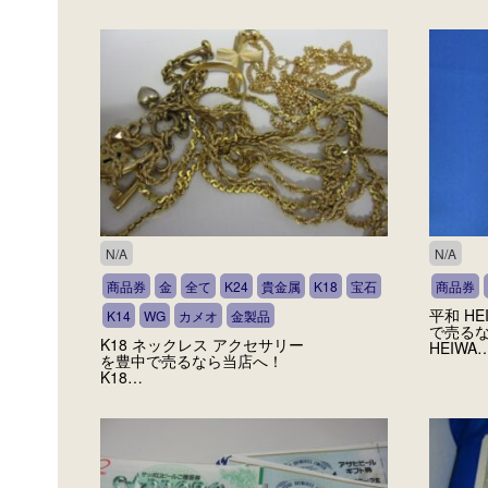
N/A
N/A
商品券
金
全て
K24
貴金属
K18
宝石
商品券
平和 H
K14
WG
カメオ
金製品
で売るな
K18 ネックレス アクセサリー
HEIWA
を豊中で売るなら当店へ！
K18…