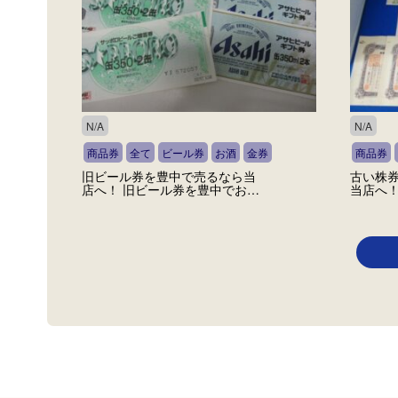
N/A
N/A
商品券
全て
ビール券
お酒
金券
商品券
旧ビール券を豊中で売るなら当
古い株券
店へ！ 旧ビール券を豊中でお…
当店へ！