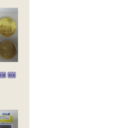
K18
K14