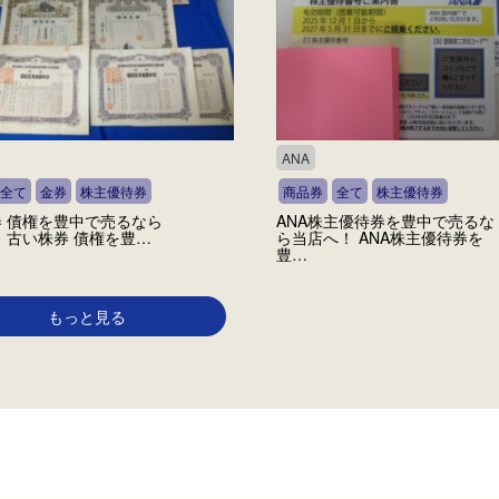
ANA
全て
金券
株主優待券
商品券
全て
株主優待券
 債権を豊中で売るなら
ANA株主優待券を豊中で売るな
 古い株券 債権を豊…
ら当店へ！ ANA株主優待券を
豊…
もっと見る