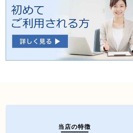
自転車
刀剣・銃
医療機器
医薬品
毒物・劇物
動物製品
たばこ
その他