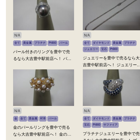
N/A
N/A
金
全て
ルビー
貴金属
K18
宝石
ダイヤモンド
全て
貴金属
プラ
ジュエリー
Pt900
ヒスイ
宝石
K18 ジュエリーリングを豊中で
エメラルド
パール
売るなら当店へ！ K18 ジュ
ジュエリーを豊中で売る
エ…
吉豊中駅前店へ！ プラチ
N/A
N/A
全て
貴金属
プラチナ
Pt900
パール
全て
ダイヤモンド
貴金属
プラ
ジュエリー
宝石
Pt900
パール付きのリングを豊中で売
ジュエリーを豊中で売る
るなら大吉豊中駅前店へ！ パ…
吉豊中駅前店へ！ ジュエ