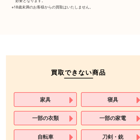
ご成約時に必要なもの
本人
確認書類
運転免許証
マイナンバーカー
パスポート
特別永住者証明書
（日本政府発行のもの
住民基本台帳カード
※在留カードは消費税法改正に伴い令和3年10月1日より、本人確認書
用できません。