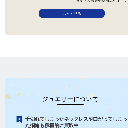
N/A
N/A
金
全て
貴金属
K18
パール
全て
ダイヤモンド
貴金属
プラ
宝石
Pt900
サファイア
金のパールリングを豊中で売る
プラチナジュエリーを豊
なら大吉豊中駅前店へ！ 金の…
るなら大吉豊中駅前店へ！
もっと見る