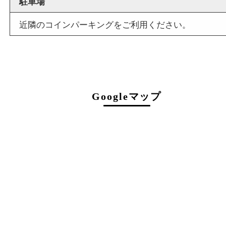
店舗情報
店舗名
買取大吉 豊中駅前店
住所
〒560-0021
大阪府豊中市本町1-9-10
マストメゾン豊中1階