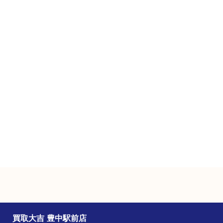
フリーダイヤル
0120-100-282
営業時間
１０：００ ～１８：３０
定休日
土曜日・日曜日（臨時休業有り）
駐車場
近隣のコインパーキングをご利用ください。