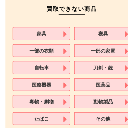
パスポート
特別永住者証明書
（日本政府発行のもの
住民基本台帳カード
※在留カードは消費税法改正に伴い令和3年10月1日より、本人確認書
用できません。
※身分証明書の住所に相違がある場合、ご本人様名義の現住所が確認
必要となります。
※18歳未満のお客様からの買取はいたしません。