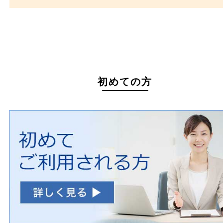
買取できない商品
家具
寝具
一部の衣類
一部の家電
自転車
刀剣・銃
医療機器
医薬品
毒物・劇物
動物製品
たばこ
その他