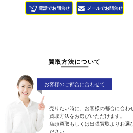
状態が悪くて売れるかな？と思われるものがござ
ら
お気軽にお問い合わせください。
シミ付き
ベタ付き
付属品なし
型
ベルトのヒビ
破れ
電話でお問合せ
メールでお問合せ