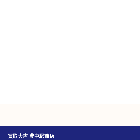
マストメゾン豊中1階
フリーダイヤル
0120-100-282
営業時間
１０：００ ～１８：３０
定休日
土曜日・日曜日（臨時休業有り）
駐車場
近隣のコインパーキングをご利用ください。