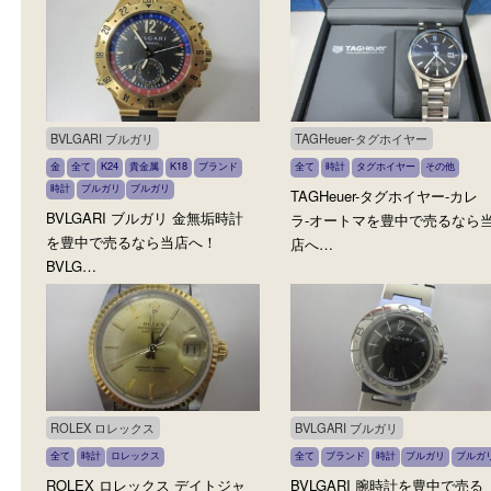
Cartier カルティエ
CASIO カシオ
全て
金
K18
貴金属
カルティエ
全て
時計
G-SHOCK
その他
ブランド
時計
カルティエ
金製品
CASIO カシオ G-SHOCK
Cartier カルティエ 金無垢時計
計を豊中で売るなら当店
を豊中で売るなら当店へ Cart…
CASI…
BVLGARI ブルガリ
TAGHeuer-タグホイヤー
金
全て
K24
貴金属
K18
ブランド
全て
時計
タグホイヤー
その他
時計
ブルガリ
ブルガリ
TAGHeuer-タグホイヤー
BVLGARI ブルガリ 金無垢時計
ラ-オートマを豊中で売る
を豊中で売るなら当店へ！
店へ…
BVLG…