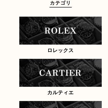
故障品
電池切れ
ベルト単体
割れ・
付属品なし
廃盤品
電話でお問合せ
メールでお問合せ
カテゴリ