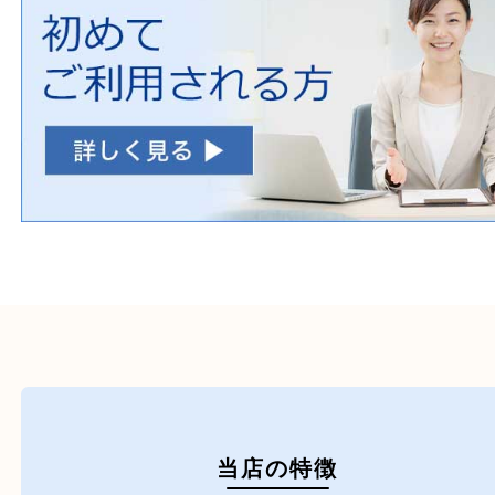
一部の衣類
一部の家電
自転車
刀剣・銃
医療機器
医薬品
毒物・劇物
動物製品
たばこ
その他