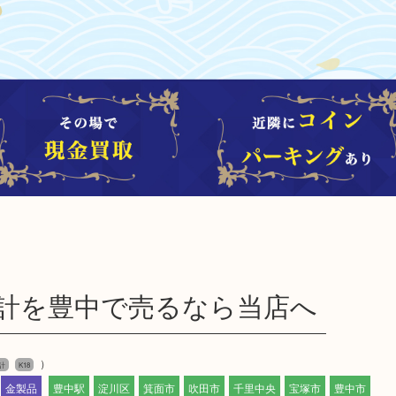
無垢時計を豊中で売るなら当店へ
）
計
K18
金製品
豊中駅
淀川区
箕面市
吹田市
千里中央
宝塚市
豊中市