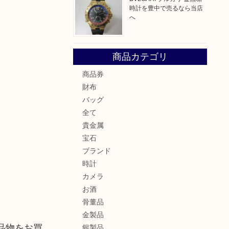
時計を豊中で売るなら当店
へ
商品カテゴリ
商品券
財布
バッグ
全て
貴金属
宝石
ブランド
時計
カメラ
お酒
骨董品
金製品
品物をお買
銀製品