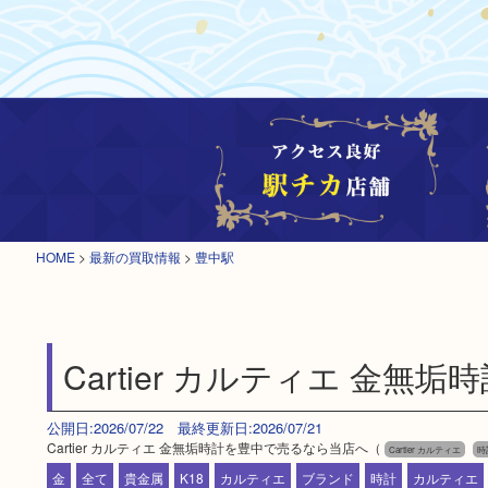
HOME
>
最新の買取情報
>
豊中駅
Cartier カルティエ 金
公開日:2026/07/22 最終更新日:2026/07/21
Cartier カルティエ 金無垢時計を豊中で売るなら当店へ（
Cartier カルティエ
時
金
全て
貴金属
K18
カルティエ
ブランド
時計
カルティエ