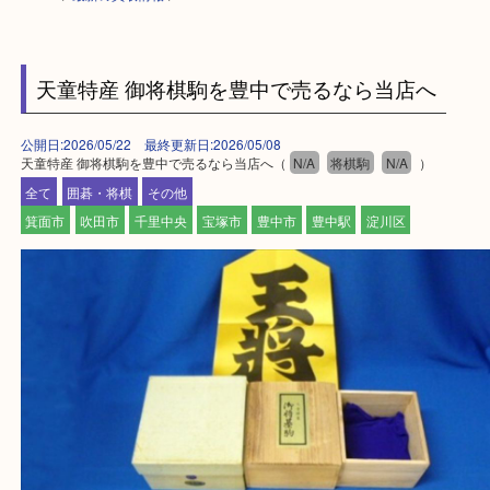
HOME
>
最新の買取情報
>
天童特産 御将棋駒を豊中で売るなら当店へ
公開日:2026/05/22 最終更新日:2026/05/08
天童特産 御将棋駒を豊中で売るなら当店へ（
N/A
将棋駒
N/A
）
全て
囲碁・将棋
その他
箕面市
吹田市
千里中央
宝塚市
豊中市
豊中駅
淀川区