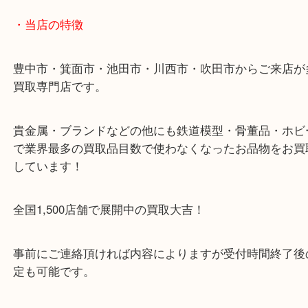
リアドロを豊中で売るなら当店へ（
LLADRO リアドロ
人形
陶磁器
全て
人形
その他
豊中駅
箕面市
吹田市
川西市
千里中央