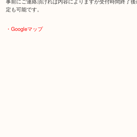
で業界最多の買取品目数で使わなくなったお品物を
しています！
全国1,500店舗で展開中の買取大吉！
事前にご連絡頂ければ内容によりますが受付時間終
定も可能です。
・Googleマップ