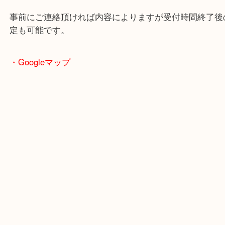
海外紙幣を豊中で売るなら大吉豊中駅前店へ！
・最寄り駅のご案内
豊中駅/阪急宝塚線
・当店の特徴
豊中市・箕面市・池田市・川西市・吹田市からご来
買取専門店です。
貴金属・ブランドなどの他にも鉄道模型・骨董品・
で業界最多の買取品目数で使わなくなったお品物を
しています！