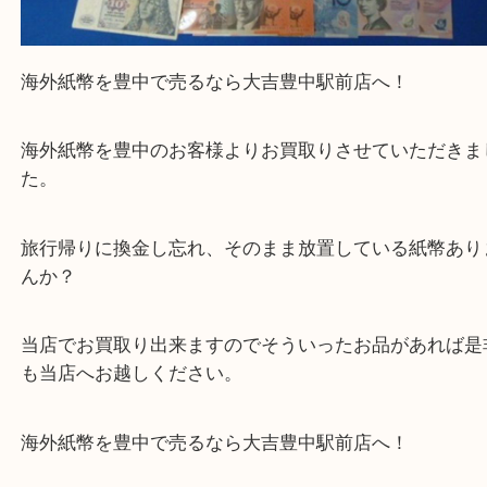
公開日:2026/03/23 最終更新日:2026/03/19
海外紙幣を豊中で売るなら当店へ（
N/A
海外紙幣
N/A
）
全て
外国銭
古銭
その他
豊中駅
箕面市
吹田市
川西市
千里中央
豊中市