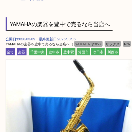
HOME
>
最新の買取情報
>
YAMAHAの楽器を豊中で売るなら当店へ
公開日:2026/03/09 最終更新日:2026/03/06
YAMAHAの楽器を豊中で売るなら当店へ（
YAMAHA ヤマハ
サックス
全て
楽器
千里中央
豊中市
豊中駅
箕面市
吹田市
川西市