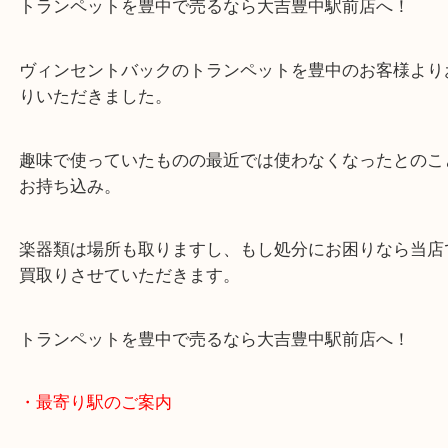
Facebook
Twitter
Line
トランペットを豊中で売るなら当店へ
公開日:2025/11/12 最終更新日:2025/11/10
トランペットを豊中で売るなら当店へ（
VINCENT BACH ヴィンセント
ンペット
N/A
）
全て
楽器
豊中駅
箕面市
吹田市
川西市
千里中央
豊中市