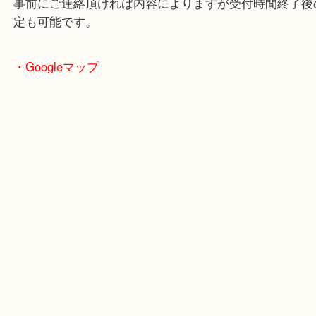
で業界最多の買取品目数で使わなくなったお品物を
しています！
全国1,500店舗で展開中の買取大吉！
事前にご連絡頂ければ内容によりますが受付時間終
定も可能です。
・Googleマップ