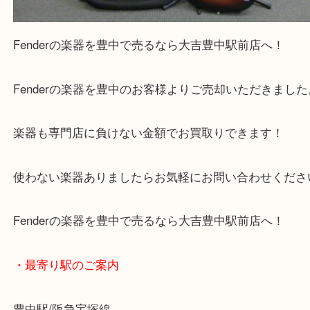
公開日:2025/12/19 最終更新日:2025/12/18
Fenderの楽器を豊中で売るなら当店へ（
Fender フェンダー
ストラトキ
ター
N/A
）
全て
ギター
楽器
吹田市
川西市
千里中央
豊中市
豊中駅