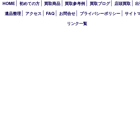
2020年4月
買取大吉 豊中駅前店
〒560-0021 大阪府豊中市本町1-9-10 マストメゾン豊中1階
TEL 0120-100-282 FAX 06-6398-7673
営業時間 10：00～18：30
定休日 土曜･日曜・祝日(臨時休業有り)
古物商許可証
大阪府公安委員会 第6222320154204号
HOME
初めての方
買取商品
買取参考例
買取ブログ
店頭買
遺品整理
アクセス
FAQ
お問合せ
プライバシーポリシー
サ
リンク一覧