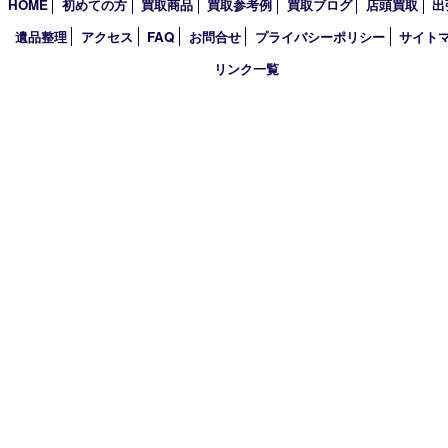
買取大吉 豊中駅前店
〒560-0021 大阪府豊中市本町1-9-10 マストメゾン豊中1階
TEL 0120-100-282 FAX 06-6398-7673
営業時間 10：00～18：30
定休日 土曜･日曜・祝日(臨時休業有り)
古物商許可証
大阪府公安委員会 第6222320154204号
HOME
初めての方
買取商品
買取参考例
買取ブログ
店頭買
遺品整理
アクセス
FAQ
お問合せ
プライバシーポリシー
サ
リンク一覧