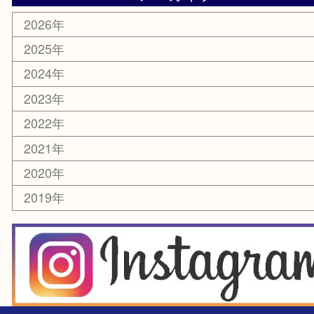
スマホ・タブレット
切手
囲碁・将棋
お線香・仏具
その他
お知らせ
エリアカテゴリ
豊中市
豊中駅
淀川区
箕面市
尼崎市
吹田市
川西市
千里中央