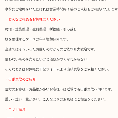
・当店の特徴
豊中市・箕面市・池田市・川西市・吹田市からご来店が多い買取専
貴金属・ブランドなどの他にも鉄道模型・骨董品・ホビーまで業界
品目数で使わなくなったお品物をお買取りしています！
全国展開のスケールメリットで高価買取り！
女性の鑑定士もおりますので初めての方でも安心していただけます
事前にご連絡をいただければ営業時間終了後のご依頼もご相談いた
・どんなご相談もお気軽にください
終活・遺品整理・生前整理・断捨離・引っ越し
物を整理するケースは年々増加傾向です。
当店ではそういったお困りの方からのご依頼も大歓迎です。
使わないものを売りたいけど値段がつくかわからない…