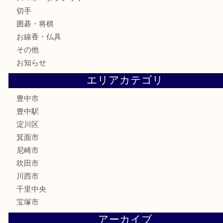
テレホンカード
金券
株主優待券
古銭
金貨
記念メダル
化粧品
香水
サプリメント
喫煙具
文房具
鉄道模型
家電
電動工具
楽器
ホビー