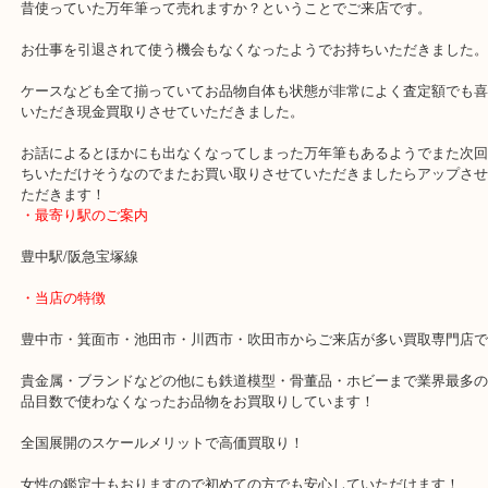
公開日:2019/10/11 最終更新日:2025/07/31
PILOT パイロット 万年筆
（
PILOT パイロット
万年筆
N/A
）
全て
文房具
豊中市
箕面の方よりPILOT パイロット 万年筆をお売りいただきました。
昔使っていた万年筆って売れますか？ということでご来店です。
お仕事を引退されて使う機会もなくなったようでお持ちいただきま
ケースなども全て揃っていてお品物自体も状態が非常によく査定額
いただき現金買取りさせていただきました。
お話によるとほかにも出なくなってしまった万年筆もあるようでま
ちいただけそうなのでまたお買い取りさせていただきましたらアッ
ただきます！
・最寄り駅のご案内
豊中駅/阪急宝塚線