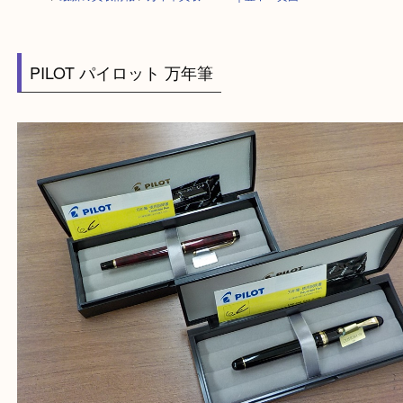
HOME
>
最新の買取情報
>
万年筆買取 PILOT｜豊中・箕面
PILOT パイロット 万年筆