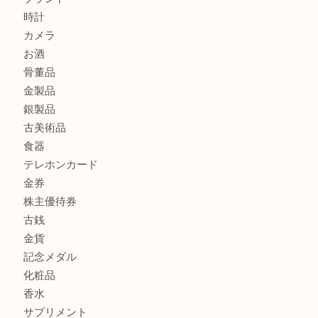
Christian Dior クリスチャン ディオール ネックレスを豊
へ
CASIO カシオ G-SHOCK 腕時計を豊中で売るなら当店へ
商品カテゴリ
商品券
財布
バッグ
全て
貴金属
宝石