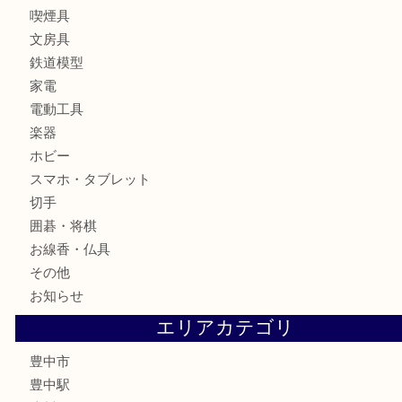
ブランド
時計
カメラ
お酒
骨董品
金製品
銀製品
古美術品
食器
テレホンカード
金券
株主優待券
古銭
金貨
記念メダル
化粧品