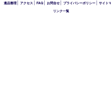
2023年
2022年
2021年
2020年
2019年
買取大吉 豊中駅前店
〒560-0021 大阪府豊中市本町1-9-10 マストメゾン豊中1階
TEL 0120-100-282 FAX 06-6398-7673
営業時間 10：00～18：30