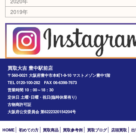
エリアカテゴリ
豊中市
豊中駅
淀川区
箕面市
尼崎市
吹田市
川西市
千里中央
宝塚市
アーカイブ
2026年
2025年
2024年