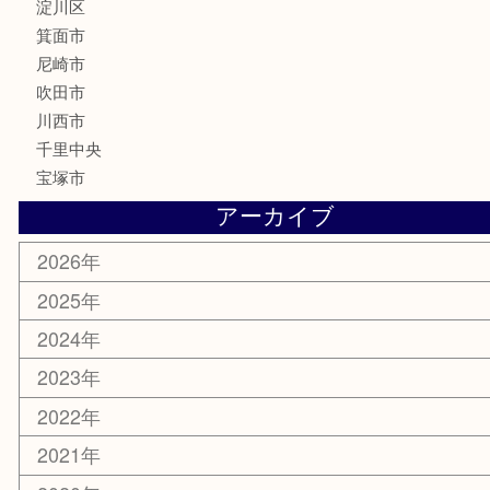
香水
サプリメント
喫煙具
文房具
鉄道模型
家電
電動工具
楽器
ホビー
スマホ・タブレット
切手
囲碁・将棋
お線香・仏具
その他
お知らせ