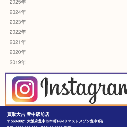
お知らせ
エリアカテゴリ
豊中市
豊中駅
淀川区
箕面市
尼崎市
吹田市
川西市
千里中央
宝塚市
アーカイブ
2026年
2025年