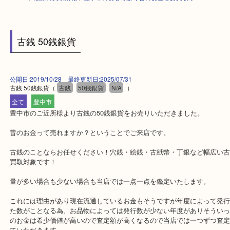
HOME
>
最新の買取情報
>
豊中市のお客様より昔のお金をお買取り
古銭 50銭銀貨
公開日:2019/10/28 最終更新日:2025/07/31
古銭 50銭銀貨
（
古銭
50銭銀貨
N/A
）
全て
豊中市
豊中市のご近所様より古銭の50銭銀貨をお売りいただきました。
昔のお金って売れますか？ということでご来店です。
古銭のことならお任せください！穴銭・絵銭・古紙幣・丁銀など幅
買取対象です！
量が多い場合も少ない場合も当店では一点一点を鑑定いたします。