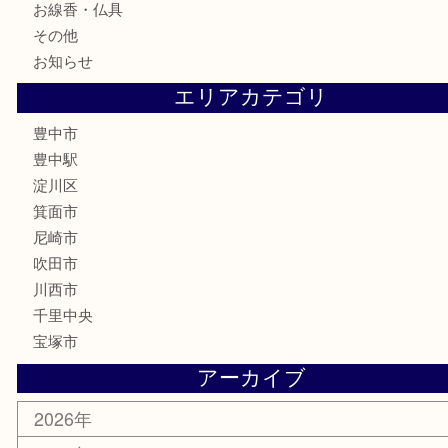
記念メダル
化粧品
香水
サプリメント
喫煙具
文房具
鉄道模型
家電
電動工具
楽器
ホビー
スマホ・タブレット
切手
囲碁・将棋
お線香・仏具
その他