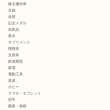
貴金属
宝石
ブランド
時計
カメラ
お酒
骨董品
金製品
銀製品
古美術品
食器
テレホンカード
金券
株主優待券
古銭
金貨