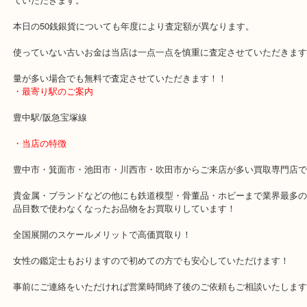
これには理由があり現在流通しているお金もそうですが年度によっ
た数がことなる為、お品物によっては発行数が少ない年度がありそ
のお金は希少価値が高いので査定額が高くなるので当店では一つず
ていただきます。
本日の50銭銀貨についても年度により査定額が異なります。
使っていない古いお金は当店は一点一点を慎重に査定させていただ
量が多い場合でも無料で査定させていただきます！！
・最寄り駅のご案内
豊中駅/阪急宝塚線
・当店の特徴
豊中市・箕面市・池田市・川西市・吹田市からご来店が多い買取専
貴金属・ブランドなどの他にも鉄道模型・骨董品・ホビーまで業界
品目数で使わなくなったお品物をお買取りしています！