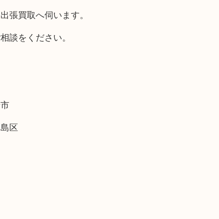
も出張買取へ伺います。
ご相談をください。
崎市
福島区
。