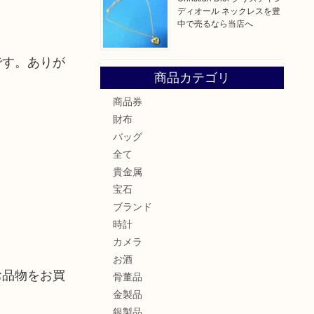
ディオール ネックレスを豊
中で売るなら当店へ
です。ありが
商品カテゴリ
商品券
財布
バッグ
全て
貴金属
宝石
ブランド
時計
カメラ
お酒
お品物をお買
骨董品
金製品
銀製品