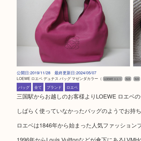
公開日:2019/11/28 最終更新日:2024/05/07
LOEWE ロエベ デュナス バッグ マゼンダカラー
（
LOEWE ロエベ
N/A
N/A
バッグ
全て
ブランド
ロエベ
三国駅からお越しのお客様よりLOEWE ロエ
しばらく使っていなかったバッグのようでお持
ロエベは1846年から始まった人気ファッション
1996年からLouis Vuittonなどが傘下にある