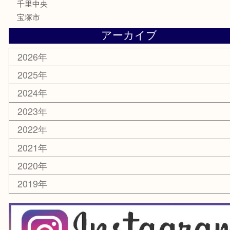
ホビー
スマホ・タブレット
切手
囲碁・将棋
お線香・仏具
その他
お知らせ
エリアカテゴリ
豊中市
豊中駅
淀川区
箕面市
尼崎市
吹田市
川西市
千里中央