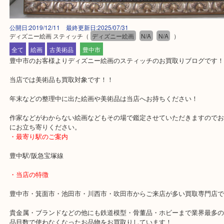
公開日:2019/12/11 最終更新日:2025/07/31
ディズニー絵画 スティッチ
（
ディズニー絵画
N/A
N/A
）
全て
絵画
古美術品
豊中市
豊中市のお客様よりディズニー絵画のスティッチのお買取りブログ
当店では美術品も買取対象です！！
年末などの整理中に出た絵画や美術品は当店へお持ちください！
作家などがわからない絵画などもその場で鑑定させていただきます
にお立ち寄りください。
・最寄り駅のご案内
豊中駅/阪急宝塚線