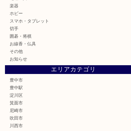
食器
テレホンカード
金券
株主優待券
古銭
金貨
記念メダル
化粧品
香水
サプリメント
喫煙具
文房具
鉄道模型
家電
電動工具
楽器