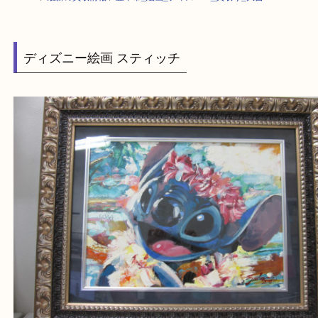
HOME
>
最新の買取情報
>
豊中市_絵画_ディズニー_買取り_大吉
ディズニー絵画 スティッチ