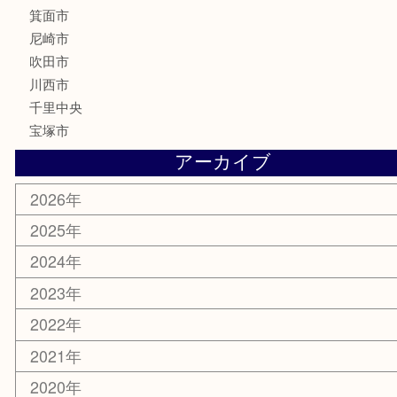
鉄道模型
家電
電動工具
楽器
ホビー
スマホ・タブレット
切手
囲碁・将棋
お線香・仏具
その他
お知らせ
エリアカテゴリ
豊中市
豊中駅
淀川区