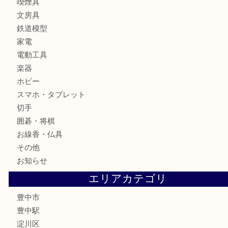
骨董品
金製品
銀製品
古美術品
食器
テレホンカード
金券
株主優待券
古銭
金貨
記念メダル
化粧品
香水
サプリメント
喫煙具
文房具