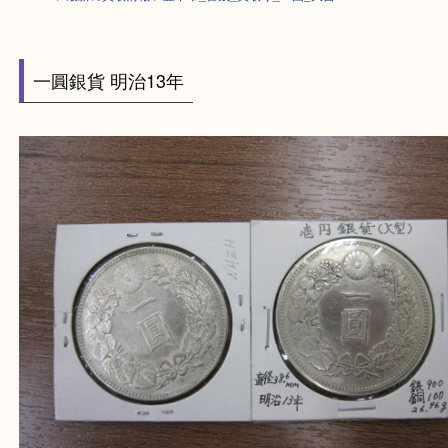
HOME
>
最新の買取情報
>
豊中市_古銭_買取り_一圓_大吉
一圓銀貨 明治13年