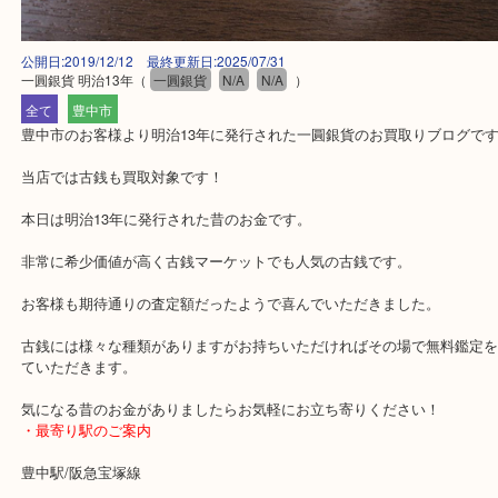
公開日:2019/12/12 最終更新日:2025/07/31
一圓銀貨 明治13年
（
一圓銀貨
N/A
N/A
）
全て
豊中市
豊中市のお客様より明治13年に発行された一圓銀貨のお買取りブロ
当店では古銭も買取対象です！
本日は明治13年に発行された昔のお金です。
非常に希少価値が高く古銭マーケットでも人気の古銭です。
お客様も期待通りの査定額だったようで喜んでいただきました。
古銭には様々な種類がありますがお持ちいただければその場で無料