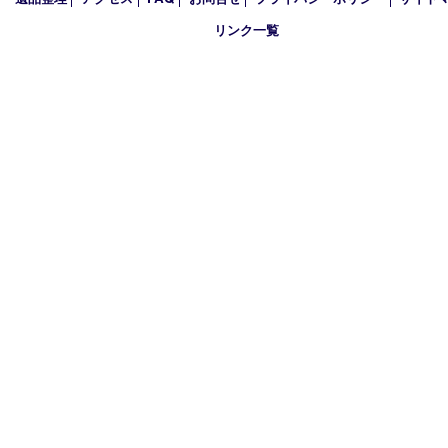
2020年
2019年
買取大吉 豊中駅前店
〒560-0021 大阪府豊中市本町1-9-10 マストメゾン豊中1階
TEL 0120-100-282 FAX 06-6398-7673
営業時間 10：00～18：30
定休日 土曜･日曜・祝日(臨時休業有り)
古物商許可証
大阪府公安委員会 第6222320154204号