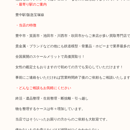
・最寄り駅のご案内
豊中駅/阪急宝塚線
・当店の特徴
豊中市・箕面市・池田市・川西市・吹田市からご来店が多い買取専門店
貴金属・ブランドなどの他にも鉄道模型・骨董品・ホビーまで業界最多
全国展開のスケールメリットで高価買取り！
女性の鑑定士もおりますので初めての方でも安心していただけます！
事前にご連絡をいただければ営業時間終了後のご依頼もご相談いたしま
・どんなご相談もお気軽にください
終活・遺品整理・生前整理・断捨離・引っ越し
物を整理するケースは年々増加しています。
当店ではそういったお困りの方からのご依頼も大歓迎です。
使わないものを売りたいけど値段がつくかわからない…