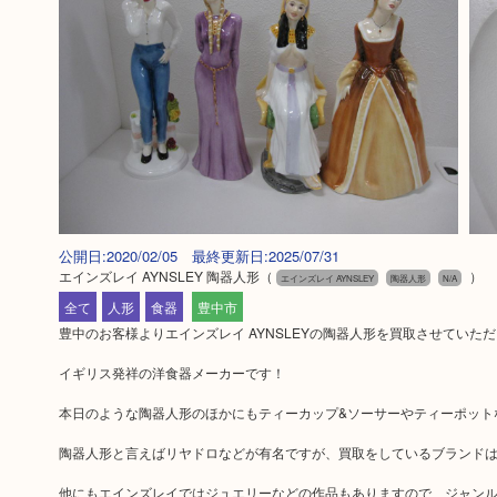
公開日:2020/02/05 最終更新日:2025/07/31
エインズレイ AYNSLEY 陶器人形
（
）
エインズレイ AYNSLEY
陶器人形
N/A
全て
人形
食器
豊中市
豊中のお客様よりエインズレイ AYNSLEYの陶器人形を買取させていた
イギリス発祥の洋食器メーカーです！
本日のような陶器人形のほかにもティーカップ&ソーサーやティーポット
陶器人形と言えばリヤドロなどが有名ですが、買取をしているブランド
他にもエインズレイではジュエリーなどの作品もありますので、ジャン