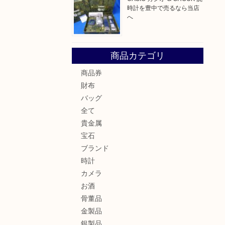
時計を豊中で売るなら当店
へ
商品カテゴリ
商品券
財布
バッグ
全て
貴金属
宝石
ブランド
時計
カメラ
お酒
骨董品
金製品
銀製品