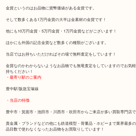
公開日:2020/03/02 最終更新日:2025/07/31
金貨幣 純金 K24 天皇陛下御在位十年記念
（
金貨幣
N/A
純金 K24
）
全て
金貨
豊中市
豊中のお客様より金貨幣の天皇陛下御在位十年記念/純金 K24を買
だいた時のブログです。
金貨というのはお品物に貨幣価値がある金貨です。
そして数多くある1万円金貨の大半は金素材の金貨です！
他にも10万円金貨・5万円金貨・1万円金貨などがございます！
ほかにも外国の記念金貨など数多くの種類がございます。
当店ではお持ちいただければその場で無料査定をしています！
金貨なのかわからないようなお品物でも無竜査定をしていますので
持ちください！
・最寄り駅のご案内