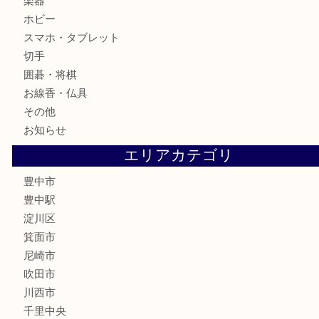
古美術品
食器
テレホンカード
金券
株主優待券
古銭
金貨
記念メダル
化粧品
香水
サプリメント
喫煙具
文房具
鉄道模型
家電
電動工具