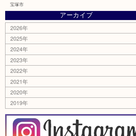
楽器
ホビー
スマホ・タブレット
切手
囲碁・将棋
お線香・仏具
その他
お知らせ
エリアカテゴリ
豊中市
豊中駅
淀川区
箕面市
尼崎市
吹田市