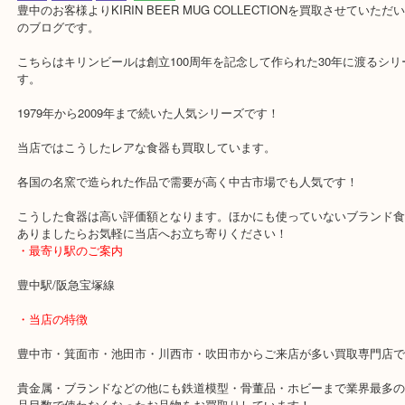
公開日:2020/03/05 最終更新日:2025/07/31
KIRIN BEER MUG COLLECTION キリンビアマグコレクション
（
KRIN 
COLLECTION キリンビアマグコレクション
N/A
N/A
）
全て
その他
食器
豊中市
豊中のお客様よりKIRIN BEER MUG COLLECTIONを買取させて
のブログです。
こちらはキリンビールは創立100周年を記念して作られた30年に渡
す。
1979年から2009年まで続いた人気シリーズです！
当店ではこうしたレアな食器も買取しています。
各国の名窯で造られた作品で需要が高く中古市場でも人気です！
こうした食器は高い評価額となります。ほかにも使っていないブラ
ありましたらお気軽に当店へお立ち寄りください！