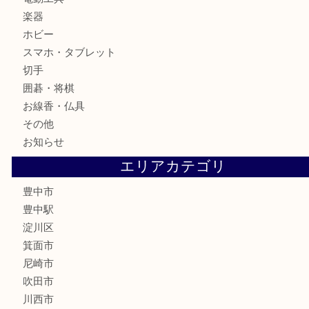
銀製品
古美術品
食器
テレホンカード
金券
株主優待券
古銭
金貨
記念メダル
化粧品
香水
サプリメント
喫煙具
文房具
鉄道模型
家電