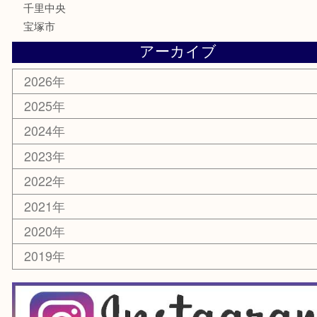
電動工具
楽器
ホビー
スマホ・タブレット
切手
囲碁・将棋
お線香・仏具
その他
お知らせ
エリアカテゴリ
豊中市
豊中駅
淀川区
箕面市
尼崎市