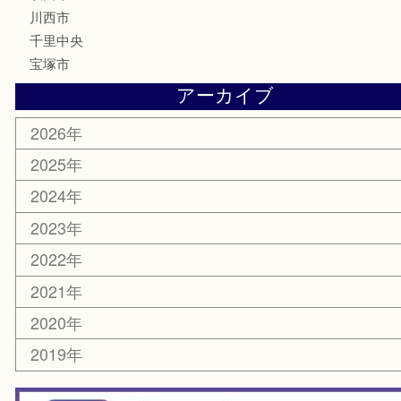
楽器
ホビー
スマホ・タブレット
切手
囲碁・将棋
お線香・仏具
その他
お知らせ
エリアカテゴリ
豊中市
豊中駅
淀川区
箕面市
尼崎市
吹田市