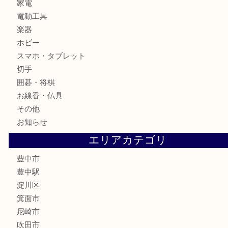
古美術品
食器
テレホンカード
金券
株主優待券
古銭
金貨
記念メダル
化粧品
香水
サプリメント
喫煙具
文房具
鉄道模型
家電
電動工具