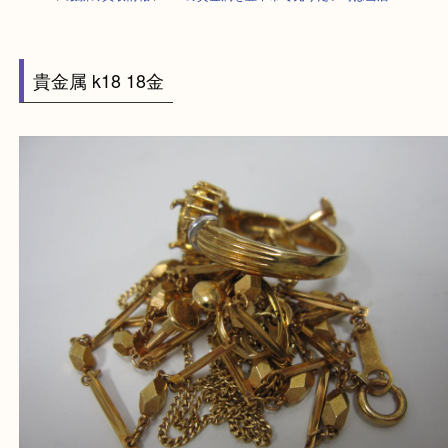
HOME
>
最新の買取情報
>
K18の貴金属を豊中市で売りたい時は当店へ
貴金属 k18 18金