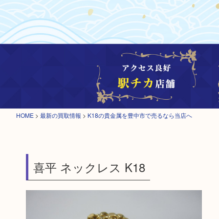
HOME
>
最新の買取情報
>
K18の貴金属を豊中市で売るなら当店へ
喜平 ネックレス K18