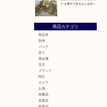
ー を豊中で売るなら当店へ
商品カテゴリ
商品券
財布
バッグ
全て
貴金属
宝石
ブランド
時計
カメラ
お酒
骨董品
金製品
銀製品