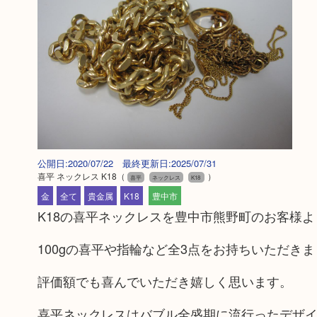
公開日:2020/07/22 最終更新日:2025/07/31
喜平 ネックレス K18
（
）
喜平
ネックレス
K18
金
全て
貴金属
K18
豊中市
K18の喜平ネックレスを豊中市熊野町のお客様
100gの喜平や指輪など全3点をお持ちいただき
評価額でも喜んでいただき嬉しく思います。
喜平ネックレスはバブル全盛期に流行ったデザ