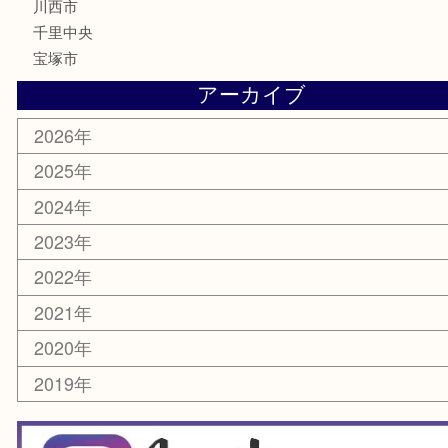
サプリメント
喫煙具
文房具
鉄道模型
家電
電動工具
楽器
ホビー
スマホ・タブレット
切手
囲碁・将棋
お線香・仏具
その他
お知らせ
エリアカテゴリ
豊中市