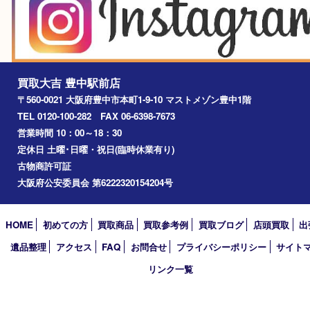
豊中駅
淀川区
箕面市
尼崎市
吹田市
川西市
千里中央
宝塚市
アーカイブ
2026年
2025年
2024年
2023年