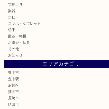
時計
カメラ
お酒
骨董品
金製品
銀製品
古美術品
食器
テレホンカード
金券
株主優待券
古銭
金貨
記念メダル
化粧品
香水