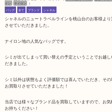
公開日:2020/07/24 最終更新日:2024/05/07
CHANEL シャネル ニュートラベルライン
（
CHANEL シャネル
ニュー
イン
ナイロン
）
バッグ
全て
ブランド
シャネル
シャネルのニュートラベルラインを桃山台のお客様
させていただきました。
ナイロン地の人気なバッグです。
シミが出てしまって買い替えの予定ということでお
だきました。