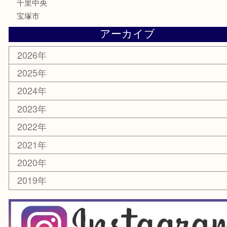
鉄道模型
家電
電動工具
楽器
ホビー
スマホ・タブレット
切手
囲碁・将棋
お線香・仏具
その他
お知らせ
エリアカテゴリ
豊中市
豊中駅
淀川区