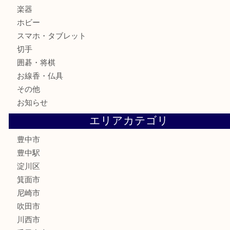
骨董品
金製品
銀製品
古美術品
食器
テレホンカード
金券
株主優待券
古銭
金貨
記念メダル
化粧品
香水
サプリメント
喫煙具
文房具