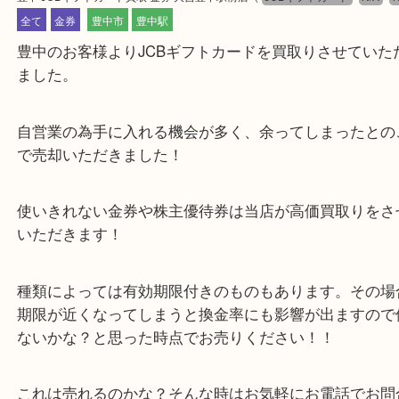
公開日:2020/08/28 最終更新日:2025/07/31
豊中 JCBギフトカード買取 金券 大吉豊中駅前店
（
JCBギフトカード
N
全て
金券
豊中市
豊中駅
豊中のお客様よりJCBギフトカードを買取りさせて
ました。
自営業の為手に入れる機会が多く、余ってしまった
で売却いただきました！
使いきれない金券や株主優待券は当店が高価買取り
いただきます！