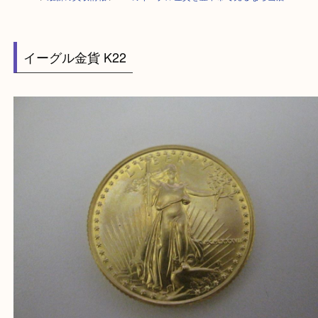
HOME
>
最新の買取情報
>
K22のイーグル金貨を豊中市で売るなら当店へ
イーグル金貨 K22