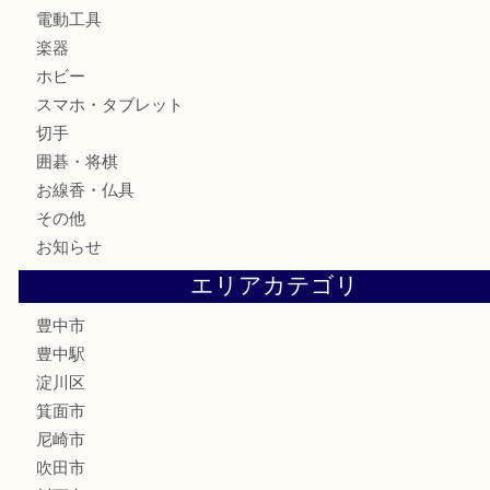
お酒
骨董品
金製品
銀製品
古美術品
食器
テレホンカード
金券
株主優待券
古銭
金貨
記念メダル
化粧品
香水
サプリメント
喫煙具