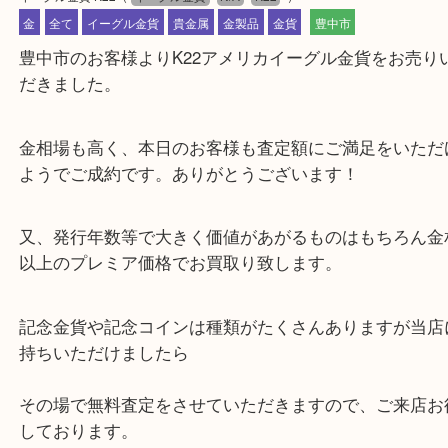
公開日:2020/10/19 最終更新日:2025/07/31
イーグル金貨 K22
（
イーグル金貨
N/A
K22
）
金
全て
イーグル金貨
貴金属
金製品
金貨
豊中市
豊中市のお客様よりK22アメリカイーグル金貨をお
だきました。
金相場も高く、本日のお客様も査定額にご満足をい
ようでご成約です。ありがとうございます！
又、発行年数等で大きく価値があがるものはもちろ
以上のプレミア価格でお買取り致します。