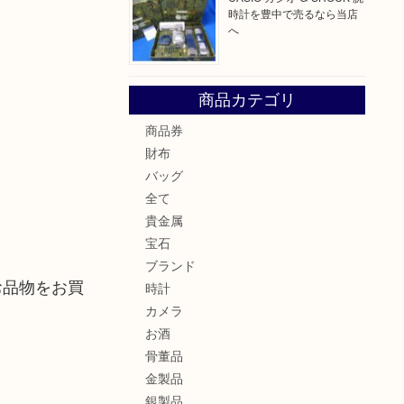
時計を豊中で売るなら当店
へ
商品カテゴリ
商品券
財布
バッグ
全て
貴金属
宝石
ブランド
お品物をお買
時計
カメラ
お酒
骨董品
金製品
銀製品