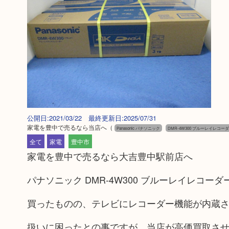
公開日:2021/03/22 最終更新日:2025/07/31
家電を豊中で売るなら当店へ
（
Panasonic パナソニック
DMR-4W300 ブルーレイレコー
全て
家電
豊中市
家電を豊中で売るなら大吉豊中駅前店へ
パナソニック DMR-4W300 ブルーレイレコ
買ったものの、テレビにレコーダー機能が内蔵
扱いに困ったとの事ですが、当店が高価買取さ