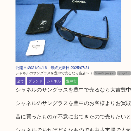
公開日:2021/04/16 最終更新日:2025/07/31
シャネルのサングラスを豊中で売るなら当店へ
（
CHANEL シャネル
サングラス
全て
ブランド
シャネル
豊中市
シャネルのサングラスを豊中で売るなら大吉豊
シャネルのサングラスを豊中のお客様よりお買
昔に買ったものが不意に出てきたので売りたい
シャネルであればどんなものでも中古市場で人