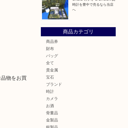
時計を豊中で売るなら当店
へ
商品カテゴリ
商品券
財布
バッグ
全て
貴金属
お品物をお買
宝石
ブランド
時計
カメラ
お酒
骨董品
金製品
銀製品