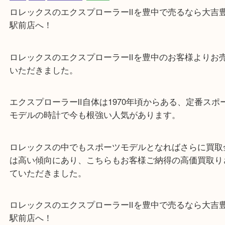
公開日:2021/05/10 最終更新日:2025/07/31
ロレックスのエクスプローラーⅡを豊中で売るなら当店へ
（
ROLEX ロ
クスプローラーⅡ 16570
ステンレス
）
全て
時計
ロレックス
豊中市
ロレックスのエクスプローラーⅡを豊中で売るなら
駅前店へ！
ロレックスのエクスプローラーⅡを豊中のお客様よ
いただきました。
エクスプローラーⅡ自体は1970年頃からある、定番
モデルの時計で今も根強い人気があります。