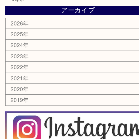
鉄道模型
家電
電動工具
楽器
ホビー
スマホ・タブレット
切手
囲碁・将棋
お線香・仏具
その他
お知らせ
エリアカテゴリ
豊中市
豊中駅
淀川区