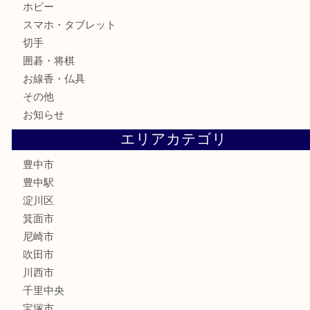
骨董品
金製品
銀製品
古美術品
食器
テレホンカード
金券
株主優待券
古銭
金貨
記念メダル
化粧品
香水
サプリメント
喫煙具
文房具