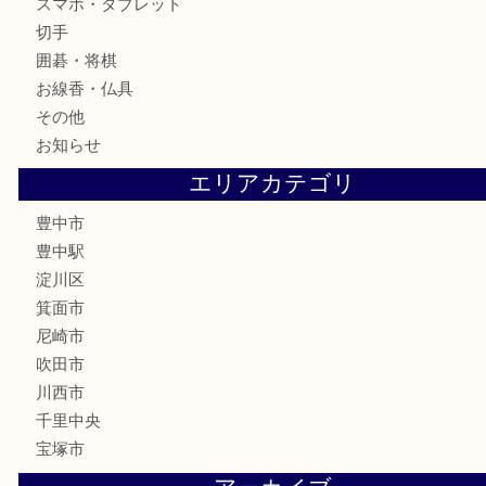
古美術品
食器
テレホンカード
金券
株主優待券
古銭
金貨
記念メダル
化粧品
香水
サプリメント
喫煙具
文房具
鉄道模型
家電
電動工具