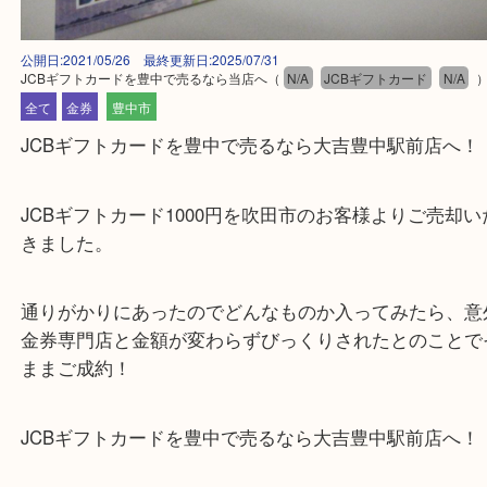
公開日:2021/05/26 最終更新日:2025/07/31
JCBギフトカードを豊中で売るなら当店へ
（
N/A
JCBギフトカード
N
全て
金券
豊中市
JCBギフトカードを豊中で売るなら大吉豊中駅前店
JCBギフトカード1000円を吹田市のお客様よりご売
きました。
通りがかりにあったのでどんなものか入ってみたら
金券専門店と金額が変わらずびっくりされたとのこ