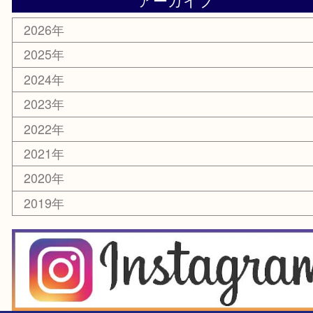
楽器
ホビー
スマホ・タブレット
切手
囲碁・将棋
お線香・仏具
その他
お知らせ
エリアカテゴリ
豊中市
豊中駅
淀川区
箕面市
尼崎市
吹田市
川西市