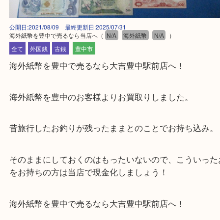
公開日:2021/08/09 最終更新日:2025/07/31
海外紙幣を豊中で売るなら当店へ
（
N/A
海外紙幣
N/A
）
全て
外国銭
古銭
豊中市
海外紙幣を豊中で売るなら大吉豊中駅前店へ！
海外紙幣を豊中のお客様よりお買取りしました。
昔旅行したお釣りが残ったままとのことでお持ち込