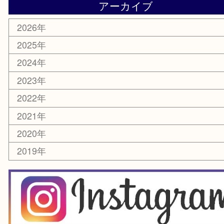
楽器
ホビー
スマホ・タブレット
切手
囲碁・将棋
お線香・仏具
その他
お知らせ
エリアカテゴリ
豊中市
豊中駅
淀川区
箕面市
尼崎市
吹田市