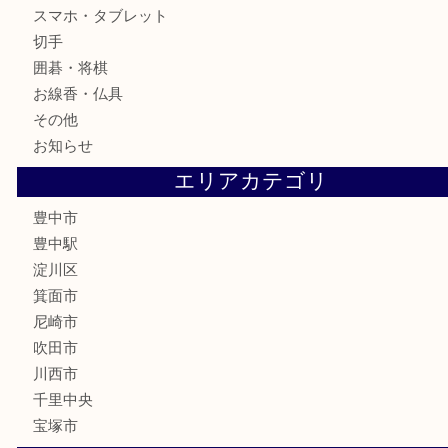
古美術品
食器
テレホンカード
金券
株主優待券
古銭
金貨
記念メダル
化粧品
香水
サプリメント
喫煙具
文房具
鉄道模型
家電
電動工具