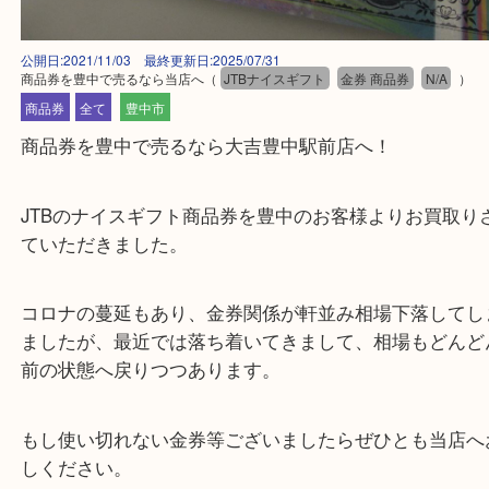
公開日:2021/11/03 最終更新日:2025/07/31
商品券を豊中で売るなら当店へ
（
JTBナイスギフト
金券 商品券
N/A
商品券
全て
豊中市
商品券を豊中で売るなら大吉豊中駅前店へ！
JTBのナイスギフト商品券を豊中のお客様よりお買
ていただきました。
コロナの蔓延もあり、金券関係が軒並み相場下落し
ましたが、最近では落ち着いてきまして、相場もど