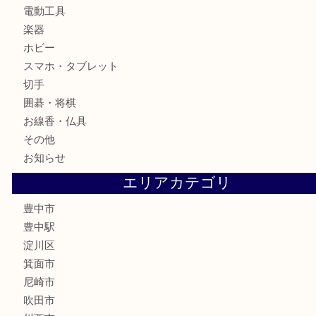
骨董品
金製品
銀製品
古美術品
食器
テレホンカード
金券
株主優待券
古銭
金貨
記念メダル
化粧品
香水
サプリメント
喫煙具
文房具