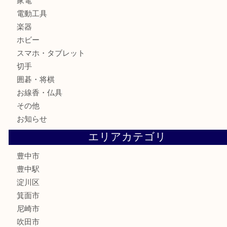
お酒
骨董品
金製品
銀製品
古美術品
食器
テレホンカード
金券
株主優待券
古銭
金貨
記念メダル
化粧品
香水
サプリメント
喫煙具