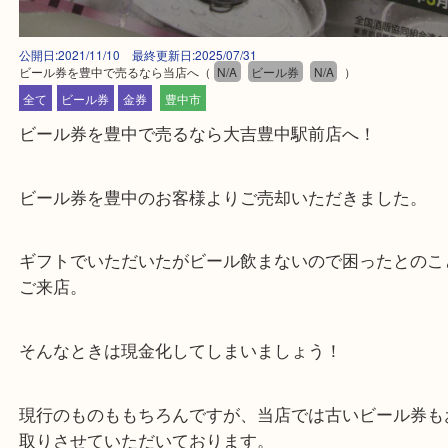
公開日:2021/11/10 最終更新日:2025/07/31
ビール券を豊中で売るなら当店へ
（
N/A
ビール券
N/A
）
全て
ビール券
金券
豊中市
ビール券を豊中で売るなら大吉豊中駅前店へ！
ビール券を豊中のお客様よりご売却いただきました
ギフトでいただいたがビール飲まないので困ったと
ご来店。