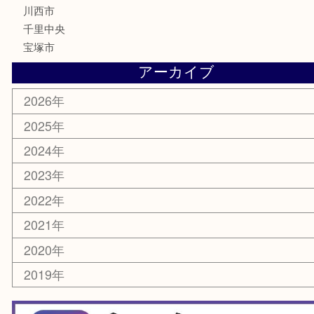
文房具
鉄道模型
家電
電動工具
楽器
ホビー
スマホ・タブレット
切手
囲碁・将棋
お線香・仏具
その他
お知らせ
エリアカテゴリ
豊中市
豊中駅
淀川区