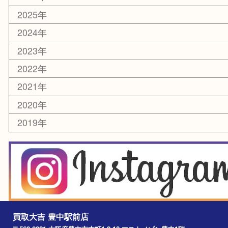
ホビー
スマホ・タブレット
切手
囲碁・将棋
お線香・仏具
その他
お知らせ
エリアカテゴリ
豊中市
豊中駅
淀川区
箕面市
尼崎市
吹田市
川西市