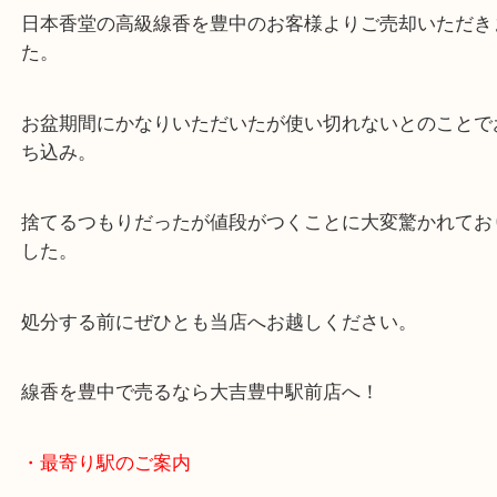
公開日:2021/11/15 最終更新日:2025/07/31
線香を豊中で売るなら当店へ
（
日本香堂
線香
N/A
）
全て
お線香・仏具
豊中市
線香を豊中で売るなら大吉豊中駅前店へ！
日本香堂の高級線香を豊中のお客様よりご売却いた
た。
お盆期間にかなりいただいたが使い切れないとのこ
ち込み。
捨てるつもりだったが値段がつくことに大変驚かれ
した。
処分する前にぜひとも当店へお越しください。