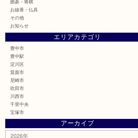
食器
テレホンカード
金券
株主優待券
古銭
金貨
記念メダル
化粧品
香水
サプリメント
喫煙具
文房具
鉄道模型
家電
電動工具
楽器