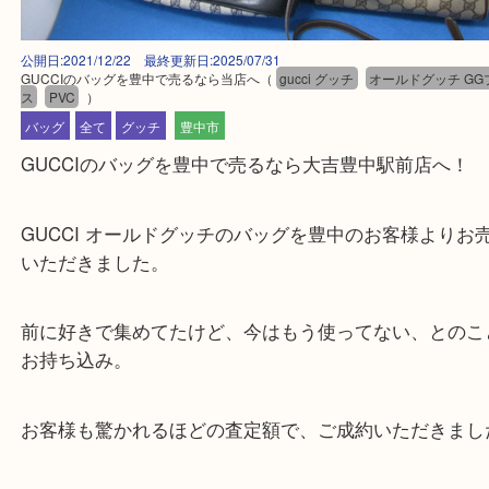
公開日:2021/12/22 最終更新日:2025/07/31
GUCCIのバッグを豊中で売るなら当店へ
（
gucci グッチ
オールドグッチ
ス
PVC
）
バッグ
全て
グッチ
豊中市
GUCCIのバッグを豊中で売るなら大吉豊中駅前店へ
GUCCI オールドグッチのバッグを豊中のお客様よ
いただきました。
前に好きで集めてたけど、今はもう使ってない、と