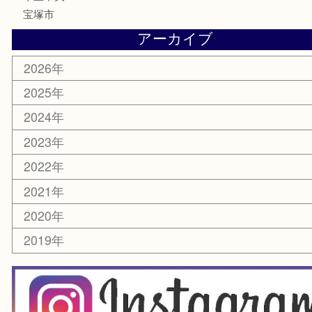
家電
電動工具
楽器
ホビー
スマホ・タブレット
切手
囲碁・将棋
お線香・仏具
その他
お知らせ
エリアカテゴリ
豊中市
豊中駅
淀川区
箕面市