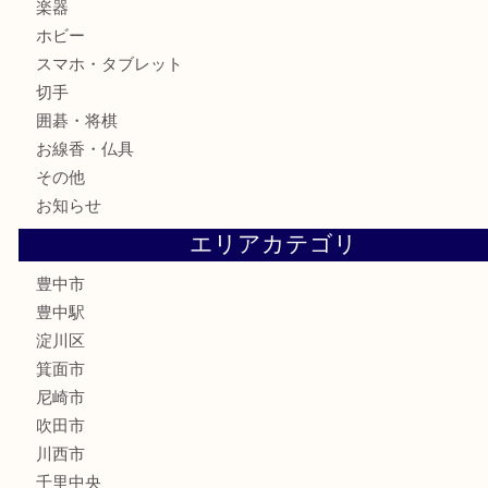
金製品
銀製品
古美術品
食器
テレホンカード
金券
株主優待券
古銭
金貨
記念メダル
化粧品
香水
サプリメント
喫煙具
文房具
鉄道模型