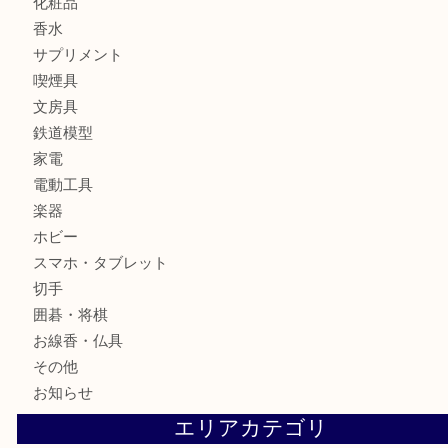
バッグ
全て
貴金属
宝石
ブランド
時計
カメラ
お酒
骨董品
金製品
銀製品
古美術品
食器
テレホンカード
金券
株主優待券