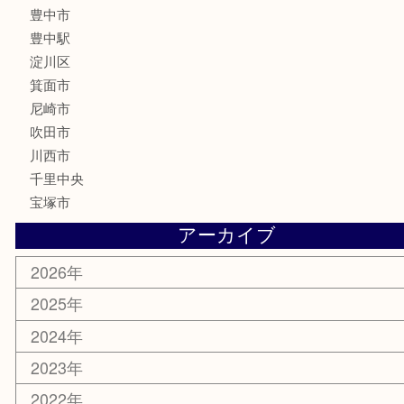
古銭
金貨
記念メダル
化粧品
香水
サプリメント
喫煙具
文房具
鉄道模型
家電
電動工具
楽器
ホビー
スマホ・タブレット
切手
囲碁・将棋