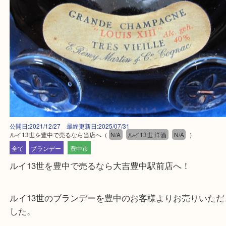
公開日:2021/12/27 最終更新日:2025/07/31
ルイ13世を豊中で売るなら当店へ
（
N/A
ルイ13世 洋酒
N/A
）