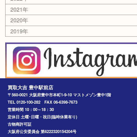
お線香・仏具
その他
お知らせ
エリアカテゴリ
豊中市
豊中駅
淀川区
箕面市
尼崎市
吹田市
川西市
千里中央
宝塚市
アーカイブ