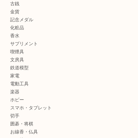
商品券
財布
バッグ
全て
貴金属
宝石
ブランド
時計
カメラ
お酒
骨董品
金製品
銀製品
古美術品
食器
テレホンカード