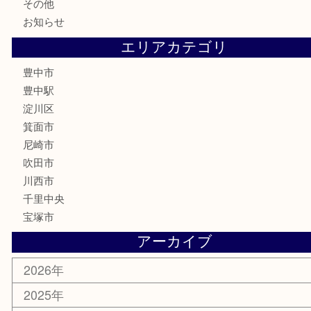
金券
株主優待券
古銭
金貨
記念メダル
化粧品
香水
サプリメント
喫煙具
文房具
鉄道模型
家電
電動工具
楽器
ホビー
スマホ・タブレット