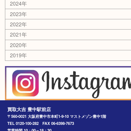
切手
囲碁・将棋
お線香・仏具
その他
お知らせ
エリアカテゴリ
豊中市
豊中駅
淀川区
箕面市
尼崎市
吹田市
川西市
千里中央
宝塚市