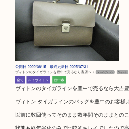
公開日:2022/08/15 最終更新日:2025/07/31
ヴィトンのタイガラインを豊中で売るなら当店へ
（
LV ルイヴィトン
ラギート
全て
ルイヴィトン
豊中市
ヴィトンのタイガラインを豊中で売るなら大吉
ヴィトン タイガラインのバッグを豊中のお客様
以前に数回使ってそのまま数年間そのままとの
状態も経年劣化のみで比較的キレイでしたので