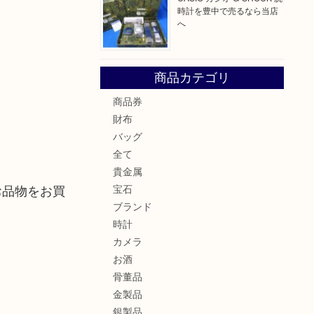
時計を豊中で売るなら当店
へ
商品カテゴリ
商品券
財布
バッグ
全て
貴金属
お品物をお買
宝石
ブランド
時計
カメラ
お酒
骨董品
金製品
銀製品