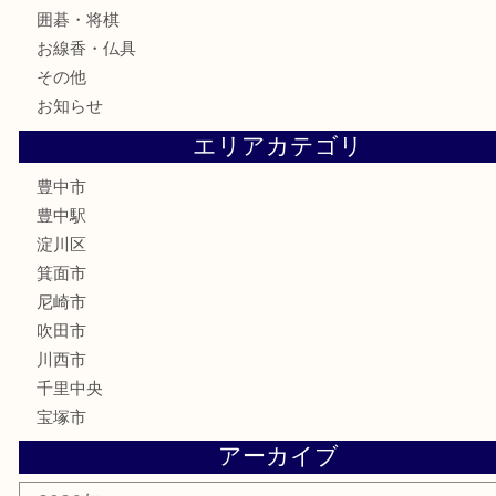
テレホンカード
金券
株主優待券
古銭
金貨
記念メダル
化粧品
香水
サプリメント
喫煙具
文房具
鉄道模型
家電
電動工具
楽器
ホビー