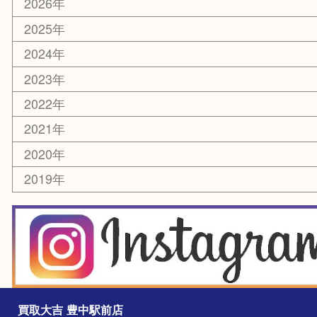
スマホ・タブレット
切手
囲碁・将棋
お線香・仏具
その他
お知らせ
エリアカテゴリ
豊中市
豊中駅
淀川区
箕面市
尼崎市
吹田市
川西市
千里中央