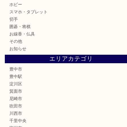
銀製品
古美術品
食器
テレホンカード
金券
株主優待券
古銭
金貨
記念メダル
化粧品
香水
サプリメント
喫煙具
文房具
鉄道模型
家電