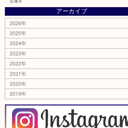
電動工具
楽器
ホビー
スマホ・タブレット
切手
囲碁・将棋
お線香・仏具
その他
お知らせ
エリアカテゴリ
豊中市
豊中駅
淀川区
箕面市
尼崎市