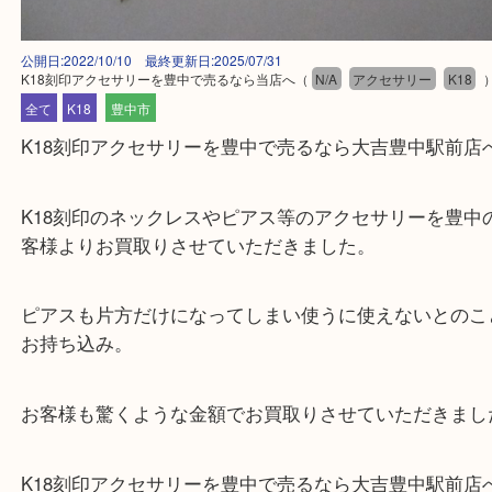
公開日:2022/10/10 最終更新日:2025/07/31
K18刻印アクセサリーを豊中で売るなら当店へ
（
N/A
アクセサリー
K
全て
K18
豊中市
K18刻印アクセサリーを豊中で売るなら大吉豊中駅
K18刻印のネックレスやピアス等のアクセサリーを
客様よりお買取りさせていただきました。
ピアスも片方だけになってしまい使うに使えないと
お持ち込み。