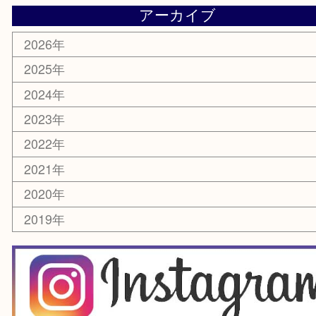
楽器
ホビー
スマホ・タブレット
切手
囲碁・将棋
お線香・仏具
その他
お知らせ
エリアカテゴリ
豊中市
豊中駅
淀川区
箕面市
尼崎市
吹田市