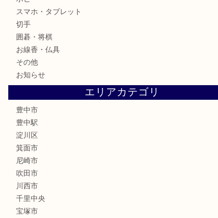
古美術品
食器
テレホンカード
金券
株主優待券
古銭
金貨
記念メダル
化粧品
香水
サプリメント
喫煙具
文房具
鉄道模型
家電
電動工具