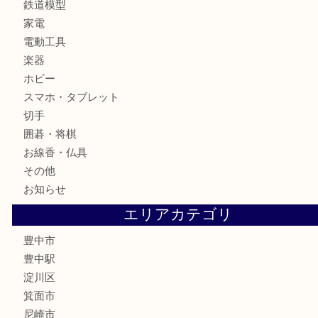
カメラ
お酒
骨董品
金製品
銀製品
古美術品
食器
テレホンカード
金券
株主優待券
古銭
金貨
記念メダル
化粧品
香水
サプリメント