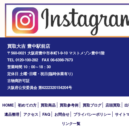
豊中駅
淀川区
箕面市
尼崎市
吹田市
川西市
千里中央
宝塚市
アーカイブ
2026年
2025年
2024年
2023年
2022年