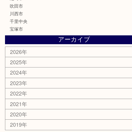
喫煙具
文房具
鉄道模型
家電
電動工具
楽器
ホビー
スマホ・タブレット
切手
囲碁・将棋
お線香・仏具
その他
お知らせ
エリアカテゴリ
豊中市