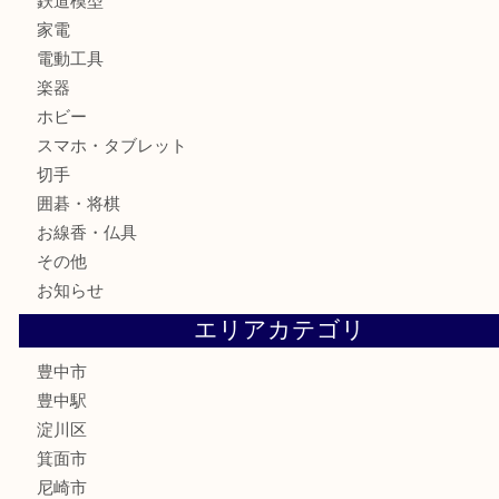
カメラ
お酒
骨董品
金製品
銀製品
古美術品
食器
テレホンカード
金券
株主優待券
古銭
金貨
記念メダル
化粧品
香水
サプリメント