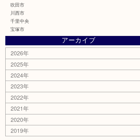
喫煙具
文房具
鉄道模型
家電
電動工具
楽器
ホビー
スマホ・タブレット
切手
囲碁・将棋
お線香・仏具
その他
お知らせ
エリアカテゴリ
豊中市
豊中駅