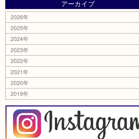
楽器
ホビー
スマホ・タブレット
切手
囲碁・将棋
お線香・仏具
その他
お知らせ
エリアカテゴリ
豊中市
豊中駅
淀川区
箕面市
尼崎市
吹田市