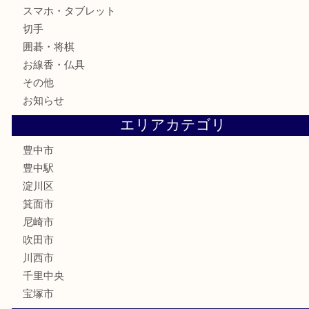
古美術品
食器
テレホンカード
金券
株主優待券
古銭
金貨
記念メダル
化粧品
香水
サプリメント
喫煙具
文房具
鉄道模型
家電
電動工具