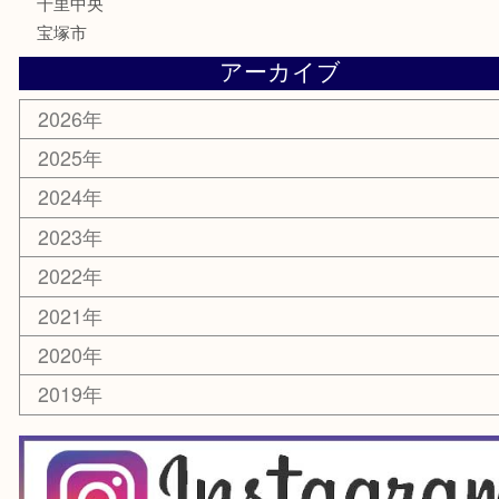
家電
電動工具
楽器
ホビー
スマホ・タブレット
切手
囲碁・将棋
お線香・仏具
その他
お知らせ
エリアカテゴリ
豊中市
豊中駅
淀川区
箕面市