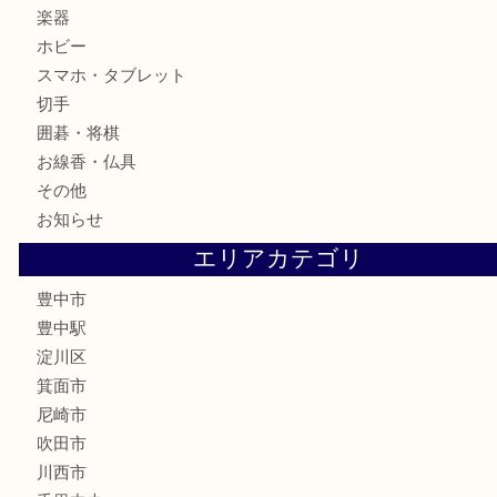
金製品
銀製品
古美術品
食器
テレホンカード
金券
株主優待券
古銭
金貨
記念メダル
化粧品
香水
サプリメント
喫煙具
文房具
鉄道模型