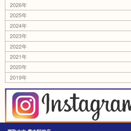
ホビー
スマホ・タブレット
切手
囲碁・将棋
お線香・仏具
その他
お知らせ
エリアカテゴリ
豊中市
豊中駅
淀川区
箕面市
尼崎市
吹田市
川西市
千里中央