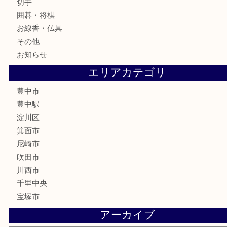
食器
テレホンカード
金券
株主優待券
古銭
金貨
記念メダル
化粧品
香水
サプリメント
喫煙具
文房具
鉄道模型
家電
電動工具
楽器