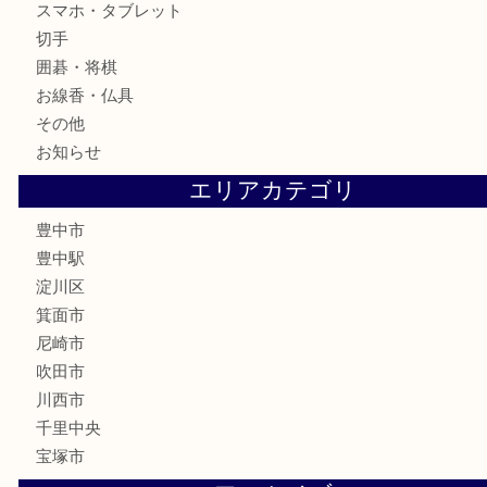
金製品
銀製品
古美術品
食器
テレホンカード
金券
株主優待券
古銭
金貨
記念メダル
化粧品
香水
サプリメント
喫煙具
文房具
鉄道模型