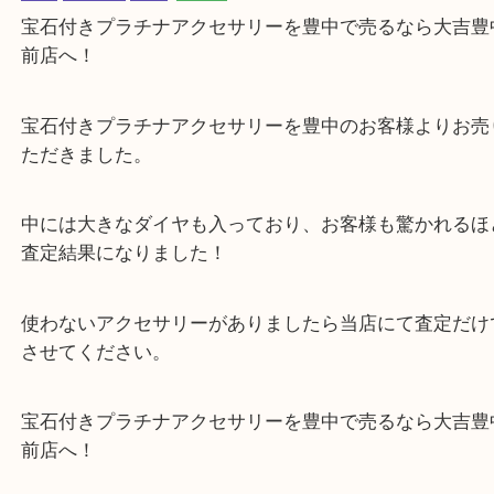
公開日:2023/05/24 最終更新日:2025/07/31
宝石付きプラチナアクセサリーを豊中で売るなら当店へ
（
N/A
宝石付
ー
プラチナ
）
全て
プラチナ
宝石
豊中市
宝石付きプラチナアクセサリーを豊中で売るなら大
前店へ！
宝石付きプラチナアクセサリーを豊中のお客様より
ただきました。
中には大きなダイヤも入っており、お客様も驚かれ
査定結果になりました！