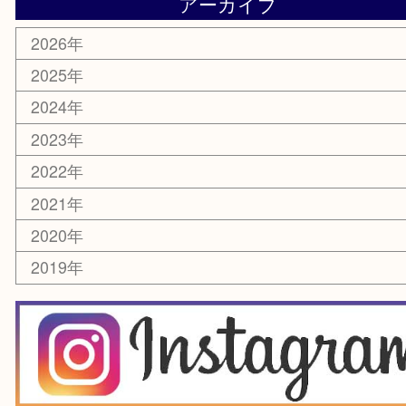
電動工具
楽器
ホビー
スマホ・タブレット
切手
囲碁・将棋
お線香・仏具
その他
お知らせ
エリアカテゴリ
豊中市
豊中駅
淀川区
箕面市
尼崎市