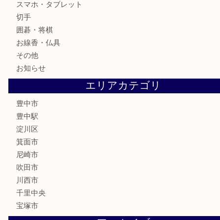
銀製品
古美術品
食器
テレホンカード
金券
株主優待券
古銭
金貨
記念メダル
化粧品
香水
サプリメント
喫煙具
文房具
鉄道模型
家電